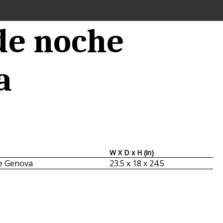
de noche
a
W X D x H (in)
e Genova
23.5 x 18 x 24.5