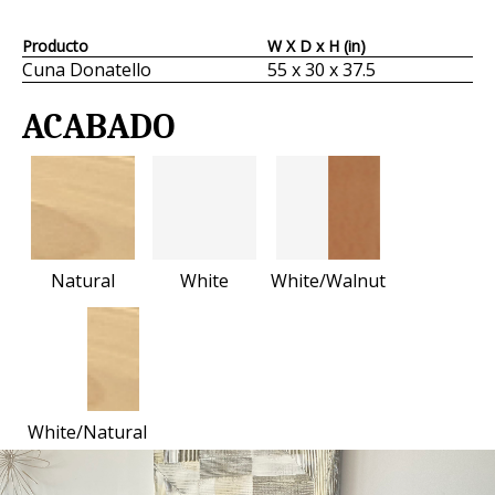
Producto
W X D x H (in)
Cuna Donatello
55 x 30 x 37.5
ACABADO
Natural
White
White/Walnut
White/Natural